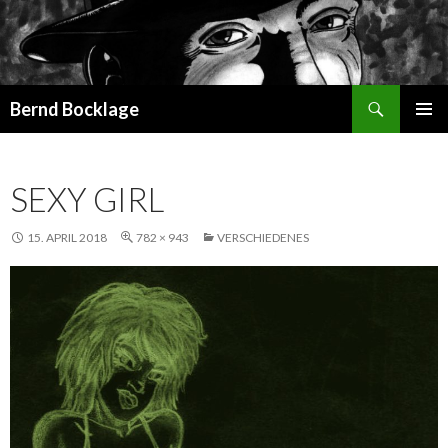
Suchen
Bernd Bocklage
SPRINGE
PRIMÄR
ZUM
MENÜ
INHALT
SEXY GIRL
15. APRIL 2018
782 × 943
VERSCHIEDENES