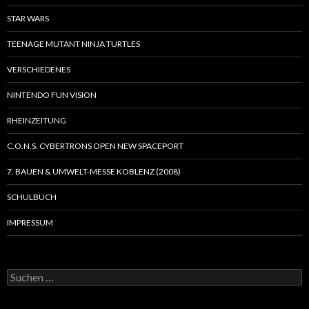
STAR WARS
TEENAGE MUTANT NINJA TURTLES
VERSCHIEDENES
NINTENDO FUN VISION
RHEINZEITUNG
C.O.N.S. CYBERTRONS OPEN NEW SPACEPORT
7. BAUEN & UMWELT-MESSE KOBLENZ (2008)
SCHULBUCH
IMPRESSUM
S
u
c