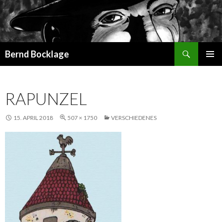
Suchen
Bernd Bocklage
SPRINGE
PRIMÄR
ZUM
MENÜ
INHALT
RAPUNZEL
15. APRIL 2018
507 × 1750
VERSCHIEDENES