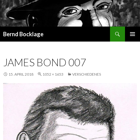
Suchen
Bernd Bocklage
SPRINGE
PRIMÄR
ZUM
MENÜ
INHALT
JAMES BOND 007
15. APRIL 2018
1052 × 1653
VERSCHIEDENES