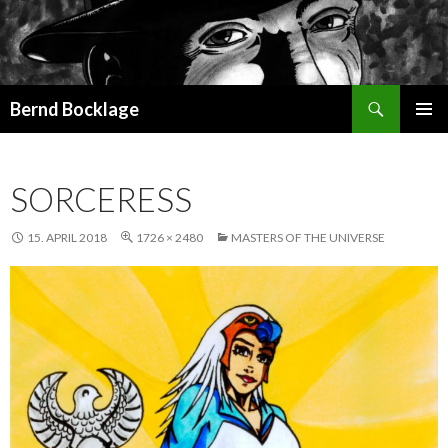
Suchen
Bernd Bocklage
SPRINGE
PRIMÄR
ZUM
MENÜ
INHALT
SORCERESS
15. APRIL 2018
1726 × 2480
MASTERS OF THE UNIVERSE