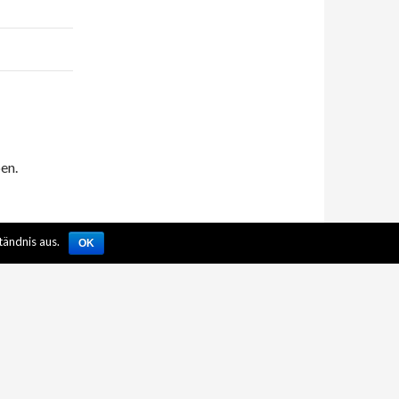
en.
tändnis aus.
OK