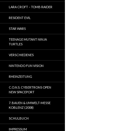
LARA CROFT – TOMB RAIDER
RESIDENT EVIL
STAR WARS
TEENAGE MUTANT NINJA
TURTLES
VERSCHIEDENES
NINTENDO FUN VISION
RHEINZEITUNG
C.O.N.S. CYBERTRONS OPEN
NEW SPACEPORT
7. BAUEN & UMWELT-MESSE
KOBLENZ (2008)
SCHULBUCH
IMPRESSUM