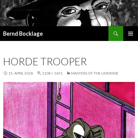
Suchen
Bernd Bocklage
SPRINGE
PRIMÄR
ZUM
MENÜ
INHALT
HORDE TROOPER
15. APRIL 2018
1108 × 1651
MASTERS OF THE UNIVERSE