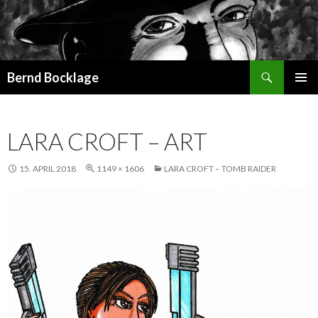
Suchen
Bernd Bocklage
SPRINGE
PRIMÄR
ZUM
MENÜ
INHALT
LARA CROFT – ART
15. APRIL 2018
1149 × 1606
LARA CROFT – TOMB RAIDER