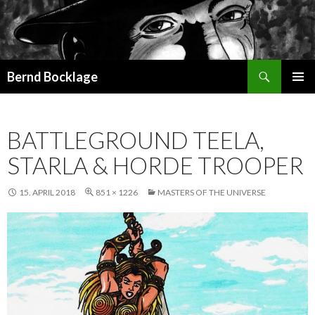
Suchen
Bernd Bocklage
SPRINGE
PRIMÄR
ZUM
MENÜ
INHALT
BATTLEGROUND TEELA,
STARLA & HORDE TROOPER
15. APRIL 2018
851 × 1226
MASTERS OF THE UNIVERSE